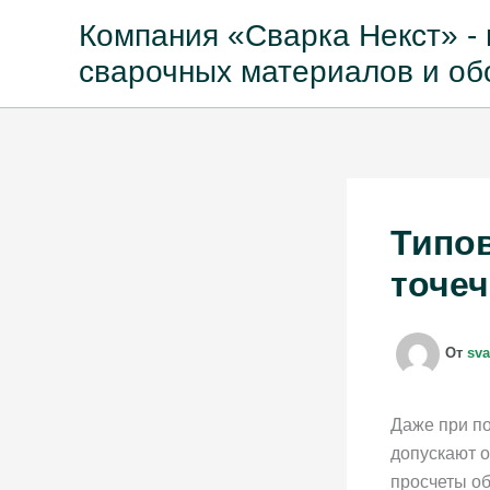
Перейти
Компания «Сварка Некст» 
к
поставщик сварочных мат
содержимому
оборудования
Типо
точеч
От
sv
Даже при п