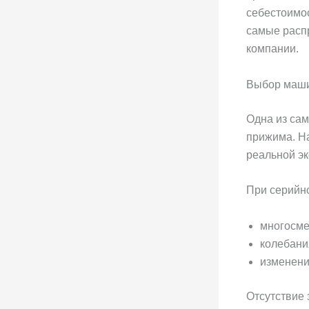
допускают 
такие прос
простои, а
Ниже разб
производс
Выбор маш
Одна из са
усилию при
подходящим
ожидаемой
При серийн
многосм
колебан
изменени