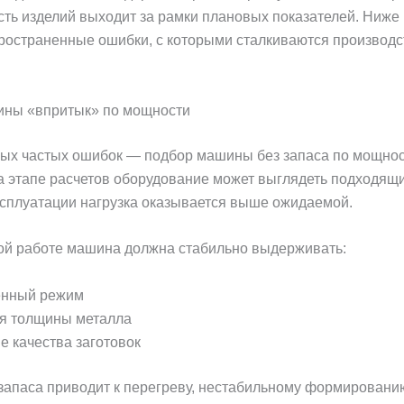
ошибки при выборе оборудования. В серийном произв
четы обходятся особенно дорого — растет брак, увел
 себестоимость изделий выходит за рамки плановых по
ерем самые распространенные ошибки, с которыми ст
твенные компании.
ины «впритык» по мощности
мых частых ошибок — подбор машины без запаса по мо
жима. На этапе расчетов оборудование может выгляд
, но в реальной эксплуатации нагрузка оказывается 
.
ой работе машина должна стабильно выдерживать:
енный режим
ия толщины металла
е качества заготовок