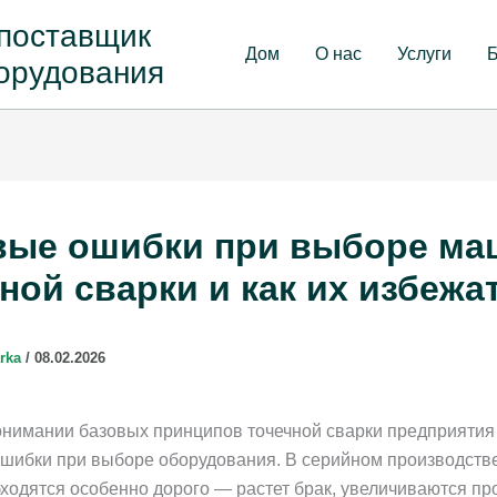
-
ериалов и
Дом
О нас
Услуги
Бл
вые ошибки при выборе ма
ной сварки и как их избежа
arka
/
08.02.2026
онимании базовых принципов точечной сварки предпри