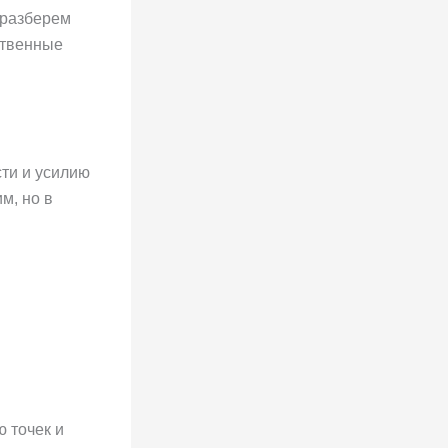
одстве
ичиваются
казателей.
алкиваются
щности и
еть
выше