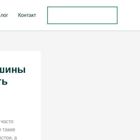
Посмотреть Каталог
ог
Контакт
шины
ть
ятия часто